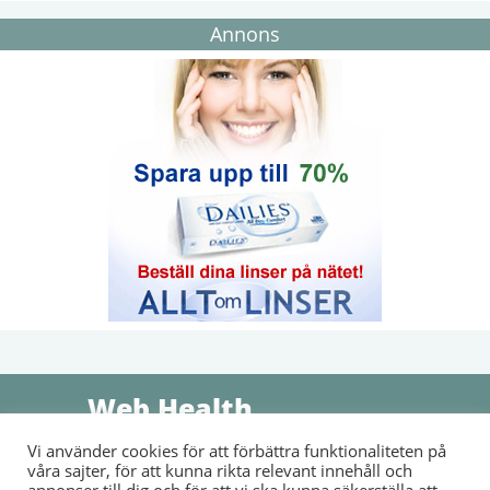
Annons
Web Health
Vi använder cookies för att förbättra funktionaliteten på
Sammanställer information, nyheter och våra läsares egna
våra sajter, för att kunna rikta relevant innehåll och
berättelser om sjukdomar, medicin och hälsa. Vi arbetar för